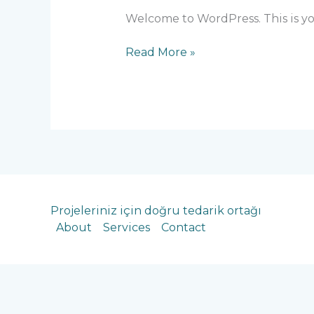
Welcome to WordPress. This is your 
Hello
Read More »
world!
Projeleriniz için doğru tedarik ortağı
About
Services
Contact